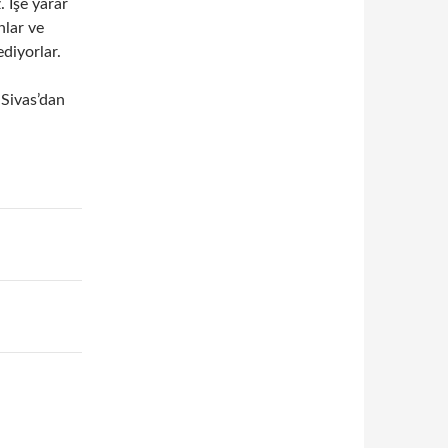
 İşe yarar
nlar ve
diyorlar.
e Sivas’dan