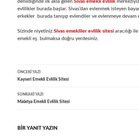
denildiğinde ilk akla gelen
Sivas emekli
evlilik
merkeziyiz.
evlilikler burada başlar. Sivas’dan evlenmek isteyen baya
erkekler burada tanışıp evlendiler ve evlenmeye devam e
Sizinde niyetiniz
Sivas emekliler evlilik
sitesi
aracılığı il
emekli eş bulmaksa doğru yerdesiniz.
Yazı
ÖNCEKI YAZI
dolaşımı
Kayseri Emekli Evlilik Sitesi
SONRAKI YAZI
Malatya Emekli Evlilik Sitesi
BIR YANIT YAZIN