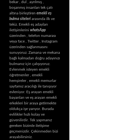
bekar , dul , ayrılmış ,
boşanmış insanları tek çatı
altına birleştiren
emekli eş
bulma siteleri
arasında ilk ve
tekiz. Emekli eş adayları
iletişimlerini
whatsApp
üzerinden , telefon numarası
veya face , Twitter , Instagram
üzerinden sağlanmasını
sunuyoruz. Zamana ve mekana
bağlı kalmadan doğru adayınızı
bulmanız için çalışıyoruz.
Evlenmek isteyen emekli
öğretmenler , emekli
hemşireler , emekli memurlar
sayfamız aracılığı ile tanışıyor
evleniyor. Eş arayan emekli
bayanları ve eş arayan emekli
erkekleri bir araya getirmekte
oldukça işe yarıyor. Burada
evlilikler hızlı kolay ve
güvenilirdir. Tek yapmanız
gereken bizimle iletişime
geçmenizdir. Çekinmeden bizi
arayabilirsiniz.