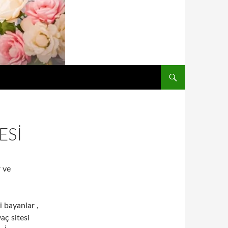
ESI
 ve
 bayanlar ,
aç sitesi