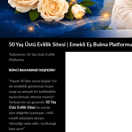
Ara
50 Yaş Üstü Evlilik Sitesi | Emekli Eş Bulma Platform
Türkiye'nin 50 Yaş Üstü Evlilik
Platformu
İKINCI BAHARINIZI KEŞFEDIN!
“Hayat 50’den sonra başlar! Siz
de emeklilik günlerinizi huzur,
sevgi ve seviyeli bir birliktelikle
taçlandırmak istemez misiniz?
Türkiye’nin en güvenilir
50 Yaş
Üstü Evlilik Sitesi
ile sizinle
aynı değerleri paylaşan, ciddi
niyetli adaylarla tanışın.
Yalnızlığa veda edin, mutluluğa
kapı açın!”