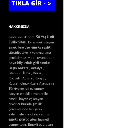
HAKKIMIZDA
emeklievlilik.com.
50 Yaş Üstü
Evlilik Sitesi
. Evlenmek isteyen
emeklilere özel
emekli evlilik
sitesidir. Üyelik ve uygulama
gerektirmez. Mobil uyumludur.
Kayıt bilgileriniz gizli tutulur.
Başta Ankara , Antalya ,
İstanbul , İzmir , Bursa ,
Kocaeli , Adana , Konya ,
Kayseri olmak üzere Avrupa ve
Türkiye geneli evlenmek
isteyen emekli bayanlar ile
emekli bayan eş arayan
erkekler burada gizlilik
çerçevesinde tanışarak
evlenmelerine olanak sunan
emekli izdivaç
sitesi hizmeti
vermektedir. Emekli eş arayan ,