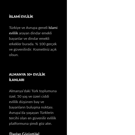
İSLAMİ EVLİLİK
Türkiye ve Avrupa geneli
İslami
evlilik
arayan dindar emekli
bayanlar ve dindar emekli
erkekler burada. % 100 gerçek
ve güvenilirdir. Kısmetiniz açık
olsun.
ALMANYA 50+ EVLILIK
İLANLARI
Almanya’daki Türk toplumuna
özel, 50 yaş ve üzeri ciddi
evlilik düşünen bay ve
bayanların buluşma noktası.
Avrupa’da yaşayan Türklerin
tercihi olan en güvenilir evlilik
platformuna şimdi göz atın.
[İlanları Görüntüle]