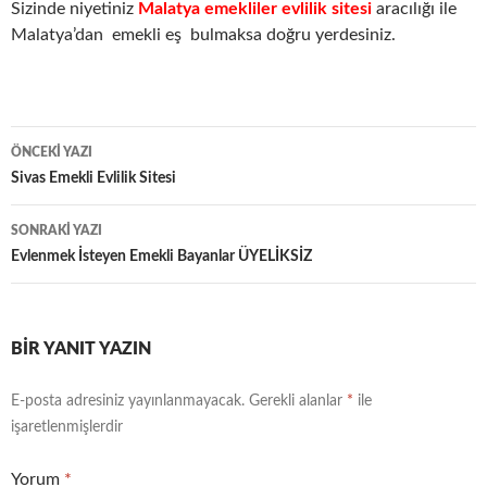
Sizinde niyetiniz
Malatya emekliler evlilik
sitesi
aracılığı ile
Malatya’dan emekli eş bulmaksa doğru yerdesiniz.
Yazı
ÖNCEKI YAZI
dolaşımı
Sivas Emekli Evlilik Sitesi
SONRAKI YAZI
Evlenmek İsteyen Emekli Bayanlar ÜYELİKSİZ
BIR YANIT YAZIN
E-posta adresiniz yayınlanmayacak.
Gerekli alanlar
*
ile
işaretlenmişlerdir
Yorum
*