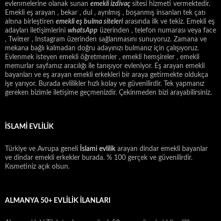
evlenmelerine olanak sunan
emekli izdivaç
sitesi hizmeti vermektedir.
Emekli eş arayan , bekar , dul , ayrılmış , boşanmış insanları tek çatı
altına birleştiren
emekli eş bulma siteleri
arasında ilk ve tekiz. Emekli eş
adayları iletişimlerini
whatsApp
üzerinden , telefon numarası veya face
, Twitter , Instagram üzerinden sağlanmasını sunuyoruz. Zamana ve
mekana bağlı kalmadan doğru adayınızı bulmanız için çalışıyoruz.
Evlenmek isteyen emekli öğretmenler , emekli hemşireler , emekli
memurlar sayfamız aracılığı ile tanışıyor evleniyor. Eş arayan emekli
bayanları ve eş arayan emekli erkekleri bir araya getirmekte oldukça
işe yarıyor. Burada evlilikler hızlı kolay ve güvenilirdir. Tek yapmanız
gereken bizimle iletişime geçmenizdir. Çekinmeden bizi arayabilirsiniz.
İSLAMİ EVLİLİK
Türkiye ve Avrupa geneli
İslami evlilik
arayan dindar emekli bayanlar
ve dindar emekli erkekler burada. % 100 gerçek ve güvenilirdir.
Kısmetiniz açık olsun.
ALMANYA 50+ EVLILIK İLANLARI