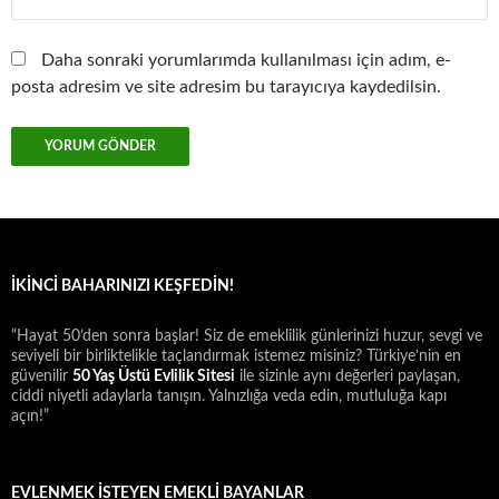
Daha sonraki yorumlarımda kullanılması için adım, e-
posta adresim ve site adresim bu tarayıcıya kaydedilsin.
İKINCI BAHARINIZI KEŞFEDIN!
“Hayat 50’den sonra başlar! Siz de emeklilik günlerinizi huzur, sevgi ve
seviyeli bir birliktelikle taçlandırmak istemez misiniz? Türkiye’nin en
güvenilir
50 Yaş Üstü Evlilik Sitesi
ile sizinle aynı değerleri paylaşan,
ciddi niyetli adaylarla tanışın. Yalnızlığa veda edin, mutluluğa kapı
açın!”
EVLENMEK İSTEYEN EMEKLİ BAYANLAR