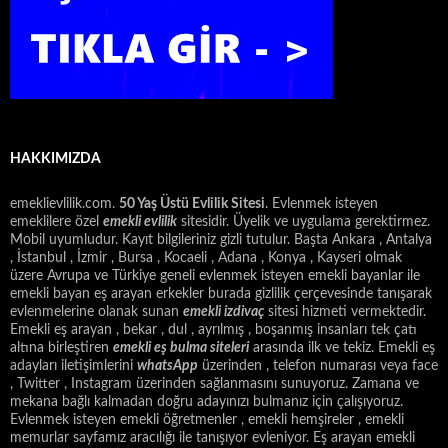
HAKKIMIZDA
emeklievlilik.com.
50 Yaş Üstü Evlilik Sitesi
. Evlenmek isteyen
emeklilere özel
emekli evlilik
sitesidir. Üyelik ve uygulama gerektirmez.
Mobil uyumludur. Kayıt bilgileriniz gizli tutulur. Başta Ankara , Antalya
, İstanbul , İzmir , Bursa , Kocaeli , Adana , Konya , Kayseri olmak
üzere Avrupa ve Türkiye geneli evlenmek isteyen emekli bayanlar ile
emekli bayan eş arayan erkekler burada gizlilik çerçevesinde tanışarak
evlenmelerine olanak sunan
emekli izdivaç
sitesi hizmeti vermektedir.
Emekli eş arayan , bekar , dul , ayrılmış , boşanmış insanları tek çatı
altına birleştiren
emekli eş bulma siteleri
arasında ilk ve tekiz. Emekli eş
adayları iletişimlerini
whatsApp
üzerinden , telefon numarası veya face
, Twitter , Instagram üzerinden sağlanmasını sunuyoruz. Zamana ve
mekana bağlı kalmadan doğru adayınızı bulmanız için çalışıyoruz.
Evlenmek isteyen emekli öğretmenler , emekli hemşireler , emekli
memurlar sayfamız aracılığı ile tanışıyor evleniyor. Eş arayan emekli