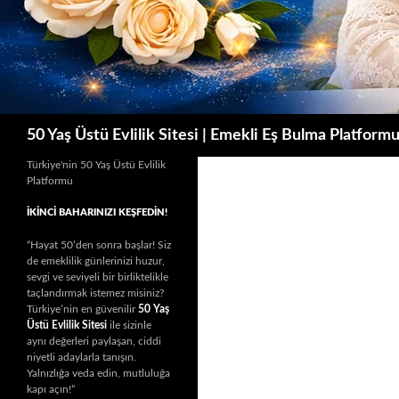
Ara
50 Yaş Üstü Evlilik Sitesi | Emekli Eş Bulma Platform
Türkiye'nin 50 Yaş Üstü Evlilik
Platformu
İKINCI BAHARINIZI KEŞFEDIN!
“Hayat 50’den sonra başlar! Siz
de emeklilik günlerinizi huzur,
sevgi ve seviyeli bir birliktelikle
taçlandırmak istemez misiniz?
Türkiye’nin en güvenilir
50 Yaş
Üstü Evlilik Sitesi
ile sizinle
aynı değerleri paylaşan, ciddi
niyetli adaylarla tanışın.
Yalnızlığa veda edin, mutluluğa
kapı açın!”