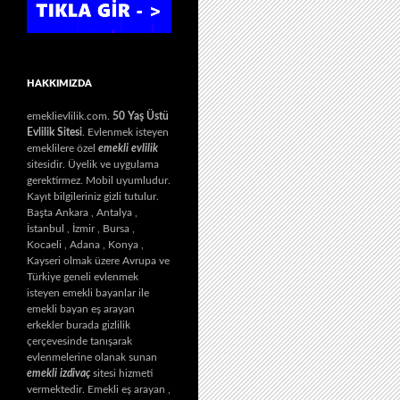
HAKKIMIZDA
emeklievlilik.com.
50 Yaş Üstü
Evlilik Sitesi
. Evlenmek isteyen
emeklilere özel
emekli evlilik
sitesidir. Üyelik ve uygulama
gerektirmez. Mobil uyumludur.
Kayıt bilgileriniz gizli tutulur.
Başta Ankara , Antalya ,
İstanbul , İzmir , Bursa ,
Kocaeli , Adana , Konya ,
Kayseri olmak üzere Avrupa ve
Türkiye geneli evlenmek
isteyen emekli bayanlar ile
emekli bayan eş arayan
erkekler burada gizlilik
çerçevesinde tanışarak
evlenmelerine olanak sunan
emekli izdivaç
sitesi hizmeti
vermektedir. Emekli eş arayan ,