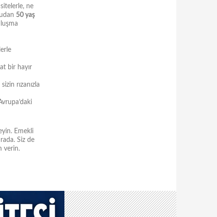
itelerle, ne
ğrudan
50 yaş
buluşma
erle
at bir hayır
sizin rızanızla
Avrupa’daki
yin. Emekli
rada. Siz de
n verin.