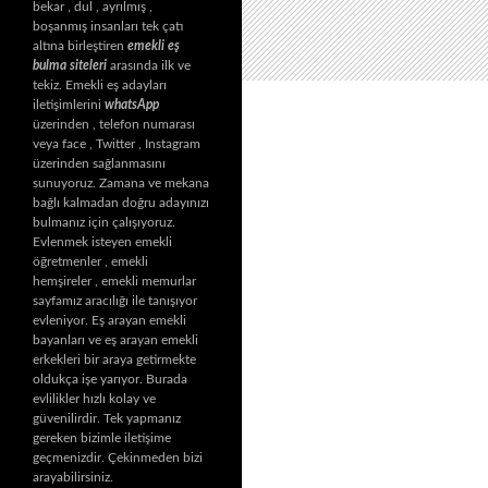
bekar , dul , ayrılmış ,
boşanmış insanları tek çatı
altına birleştiren
emekli eş
bulma siteleri
arasında ilk ve
tekiz. Emekli eş adayları
iletişimlerini
whatsApp
üzerinden , telefon numarası
veya face , Twitter , Instagram
üzerinden sağlanmasını
sunuyoruz. Zamana ve mekana
bağlı kalmadan doğru adayınızı
bulmanız için çalışıyoruz.
Evlenmek isteyen emekli
öğretmenler , emekli
hemşireler , emekli memurlar
sayfamız aracılığı ile tanışıyor
evleniyor. Eş arayan emekli
bayanları ve eş arayan emekli
erkekleri bir araya getirmekte
oldukça işe yarıyor. Burada
evlilikler hızlı kolay ve
güvenilirdir. Tek yapmanız
gereken bizimle iletişime
geçmenizdir. Çekinmeden bizi
arayabilirsiniz.