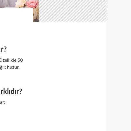
ur?
zellikle 50
ğil; huzur,
rklıdır?
ar: