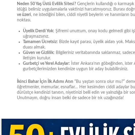
Neden 50 Yaş Üstü Evlilik Sitesi?
Gençlerin kullandığı o karmaşık s
idüğü belirsiz uygulamalarla vaktinizi harcatmıyoruz. Burası do
ve üzeri
, ne istediğini bilen, ciddi niyetli beylerin ve hanımların 
noktası.
Üyelik Derdi Yok:
Şifremi unuttum, onay kodu gelmedi gibi işl
uğraşmazsınız.
Tamamen Ücretsiz:
Bizde kayıt parası, üyelik aidatı yok. Maks
duası almak.
Güven ve Gizlilik:
Bilgileriniz veritabanında saklanmaz, sadece 
iletişim kurulur.
Gurbetçi ve Yerel Adaylar:
İster Ankara’nın göbeğinden, ister 
gurbetçilerimizden kendinize uygun bir aday bulabilirsiniz.
İkinci Bahar İçin İlk Adımı Atın
“Bu yaştan sonra olur mu?” deme
öğretmenler, memurlar, esnaflar… Her kesimden ciddi adaylar bu
dürüstçe kendinizi tanıtın, niyetinizi belli edin ve yalnızlığa bir so
Unutmayın, doğru insan belki de sadece bir tık uzağınızda!