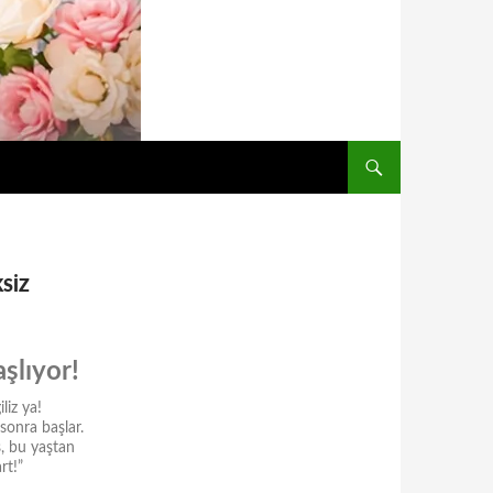
KSİZ
şlıyor!
liz ya!
sonra başlar.
s, bu yaştan
rt!”