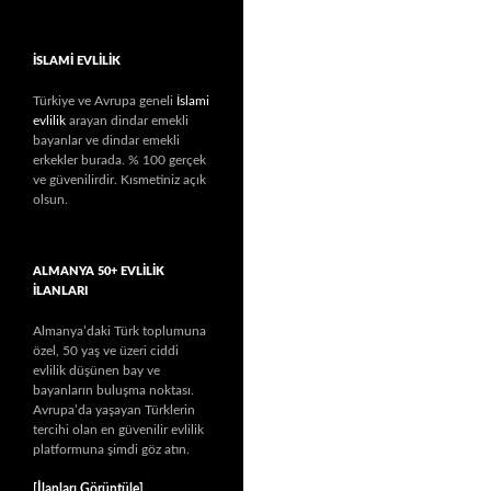
İSLAMİ EVLİLİK
Türkiye ve Avrupa geneli
İslami
evlilik
arayan dindar emekli
bayanlar ve dindar emekli
erkekler burada. % 100 gerçek
ve güvenilirdir. Kısmetiniz açık
olsun.
ALMANYA 50+ EVLILIK
İLANLARI
Almanya’daki Türk toplumuna
özel, 50 yaş ve üzeri ciddi
evlilik düşünen bay ve
bayanların buluşma noktası.
Avrupa’da yaşayan Türklerin
tercihi olan en güvenilir evlilik
platformuna şimdi göz atın.
[İlanları Görüntüle]