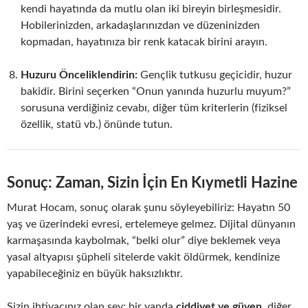
kendi hayatında da mutlu olan iki bireyin birleşmesidir.
Hobilerinizden, arkadaşlarınızdan ve düzeninizden
kopmadan, hayatınıza bir renk katacak birini arayın.
Huzuru Önceliklendirin:
Gençlik tutkusu geçicidir, huzur
bakidir. Birini seçerken “Onun yanında huzurlu muyum?”
sorusuna verdiğiniz cevabı, diğer tüm kriterlerin (fiziksel
özellik, statü vb.) önünde tutun.
Sonuç: Zaman, Sizin İçin En Kıymetli Hazine
Murat Hocam, sonuç olarak şunu söyleyebiliriz: Hayatın 50
yaş ve üzerindeki evresi, ertelemeye gelmez. Dijital dünyanın
karmaşasında kaybolmak, “belki olur” diye beklemek veya
yasal altyapısı şüpheli sitelerde vakit öldürmek, kendinize
yapabileceğiniz en büyük haksızlıktır.
Sizin ihtiyacınız olan şey; bir yanda
ciddiyet ve güven
, diğer